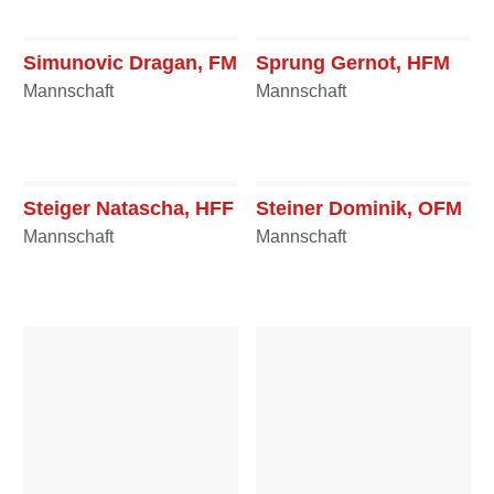
Schröck Stefan, BI d.F.
a.D.
Simunovic Dragan, FM
Sprung Gernot, HFM
Ausschuss
Mannschaft
Mannschaft
Steiger Natascha, HFF
Steiner Dominik, OFM
Mannschaft
Mannschaft