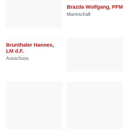
Brazda Wolfgang, PFM
Mannschaft
Brandmüller Lorenz,
OFM
Brunthaler Hannes,
Mannschaft
LM d.F.
Ausschuss
Butter Julian, BM
Ausschuss