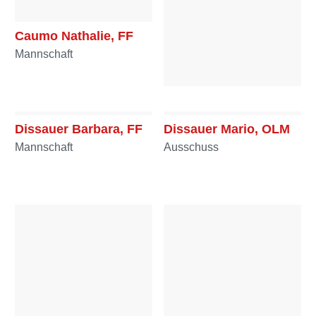
Caumo Nathalie, FF
Mannschaft
Danklmayer Julian,
OFM
Dissauer Barbara, FF
Dissauer Mario, OLM
Mannschaft
Mannschaft
Ausschuss