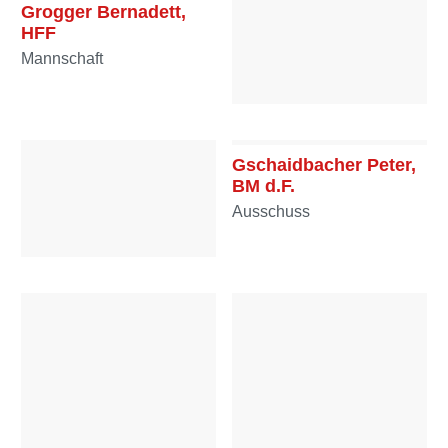
Grogger Bernadett,
HFF
Mannschaft
Grogger Christian, BM
Ausschuss
Gschaidbacher Peter,
BM d.F.
Ausschuss
Gruber Josef, HFM
Mannschaft