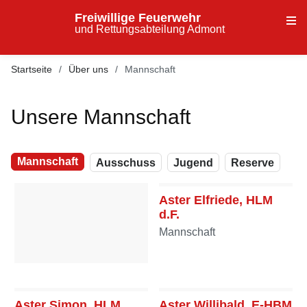
Freiwillige Feuerwehr
und Rettungsabteilung Admont
Startseite
Über uns
Mannschaft
Unsere Mannschaft
Mannschaft
Ausschuss
Jugend
Reserve
Aster Elfriede, HLM
d.F.
Mannschaft
Aster Andreas, BI
Ausschuss
Aster Simon, HLM
Aster Willibald, E-HBM