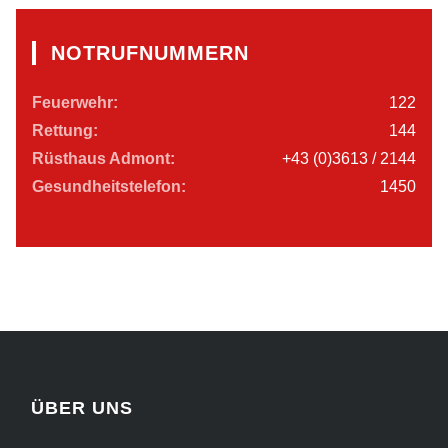
NOTRUFNUMMERN
Feuerwehr:
122
Rettung:
144
Rüsthaus Admont:
+43 (0)3613 / 2144
Gesundheitstelefon:
1450
ÜBER UNS