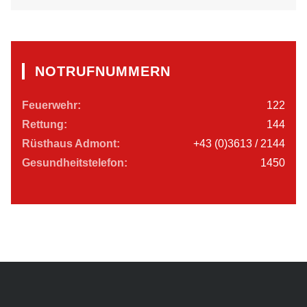
NOTRUFNUMMERN
Feuerwehr:
122
Rettung:
144
Rüsthaus Admont:
+43 (0)3613 / 2144
Gesundheitstelefon:
1450