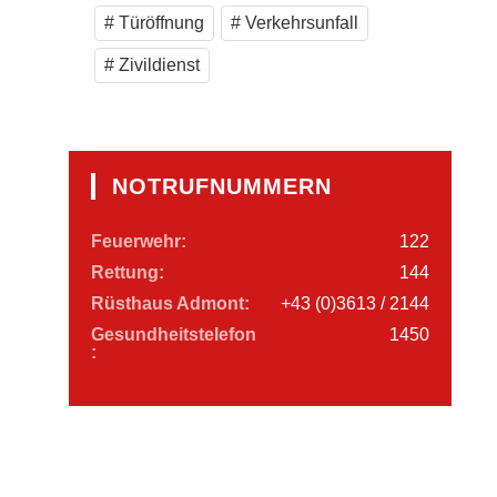
Türöffnung
Verkehrsunfall
Zivildienst
NOTRUFNUMMERN
Feuerwehr:
122
Rettung:
144
Rüsthaus Admont:
+43 (0)3613 / 2144
Gesundheitstelefon
1450
: