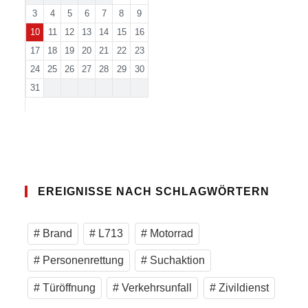
3
4
5
6
7
8
9
10
11
12
13
14
15
16
17
18
19
20
21
22
23
24
25
26
27
28
29
30
31
EREIGNISSE NACH SCHLAGWÖRTERN
Brand
L713
Motorrad
Personenrettung
Suchaktion
Türöffnung
Verkehrsunfall
Zivildienst