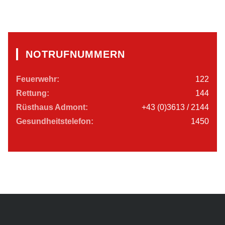
NOTRUFNUMMERN
Feuerwehr:
122
Rettung:
144
Rüsthaus Admont:
+43 (0)3613 / 2144
Gesundheitstelefon:
1450