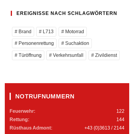
EREIGNISSE NACH SCHLAGWÖRTERN
Brand
L713
Motorrad
Personenrettung
Suchaktion
Türöffnung
Verkehrsunfall
Zivildienst
NOTRUFNUMMERN
Feuerwehr:
122
Rettung:
144
Rüsthaus Admont:
+43 (0)3613 / 2144