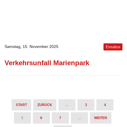
Samstag, 15. November 2025
Einsätze
Verkehrsunfall Marienpark
START
ZURÜCK
…
3
4
5
6
7
…
WEITER